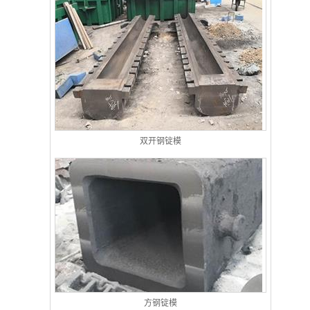
双开钢锭模
方钢锭模