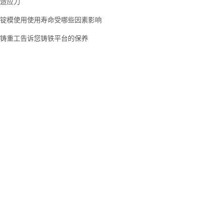
造应力
锭模使用使用寿命受哪些因素影响
铸重工告诉您铸铁平台的保养