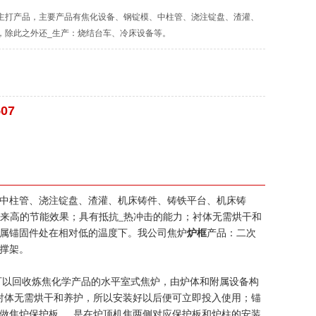
主打产品，主要产品有焦化设备、钢锭模、中柱管、浇注锭盘、渣灌、
，除此之外还_生产：烧结台车、冷床设备等。
507
中柱管、浇注锭盘、渣灌、机床铸件、铸铁平台、机床铸
来高的节能效果；具有抵抗_热冲击的能力；衬体无需烘干和
属锚固件处在相对低的温度下。我公司焦炉
炉框
产品：二次
撑架。
可以回收炼焦化学产品的水平室式焦炉，由炉体和附属设备构
衬体无需烘干和养护，所以安装好以后便可立即投入使用；锚
做焦炉保护板，_是在炉顶机焦两侧对应保护板和炉柱的安装