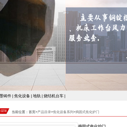
墨铸件
|
焦化设备
|
地轨
|
烧结机台车
|
当前位置：
首页>
产品目录
>
焦化设备系列
>
捣固式焦化炉门
捣固式焦化炉门