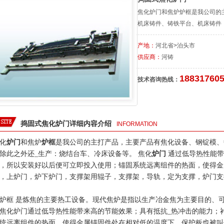
焦化炉门和焦炉炉框是我公司的
机床铸件、铸铁平台、机床铸件
产地：
河北省>泊头市
供应商：
河铸
18831760
技术咨询热线：
捣固式焦化炉门详细内容介绍
INFORMATION
化
炉门
和焦炉
炉框
是我公司的主打产品，主要产品有焦化设备、钢锭模、
除此之外还_生产：烧结台车、冷床设备等。
焦化
炉门
通过低导热性能带
，所以安装好以后便可立即投入使用；锚固系统远离组件的热面，使得金
，上炉门，炉下炉门，支撑架用辊子，支撑架，导轨，定为支撑，炉门支
炉框
是炼焦的主要热工设备。现代焦炉是指以生产冶金焦为主要目的、
焦化炉门通过低导热性能带来高的节能效果；具有抵抗_热冲击的能力；
统远离组件的热面，使得金属锚固件处在相对低的温度下。保护板也被叫