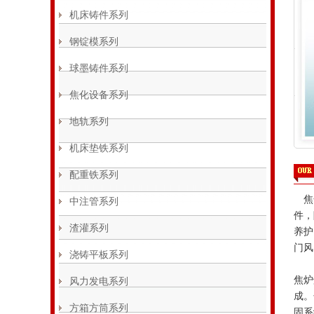
机床铸件系列
钢锭模系列
球墨铸件系列
焦化设备系列
地轨系列
机床垫铁系列
配重铁系列
焦
中注管系列
件，
渣灌系列
养护
门风
浇铸平板系列
焦炉
风力发电系列
成。
方箱方筒系列
固系