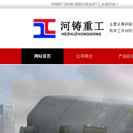
河铸炉门|炉框-捣固式焦化炉门_从我开始！
网站首页
公司简介
产品目